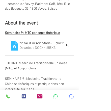
1.centre.s.o.s Vevey, Batiment CAB, 1éta, Rue
des Bosquets 33, 1800 Vevey, Suisse
About the event
Séminaire 9 : MTC concepts théorique
fiche d'inscription-S9.M1 yin yang MTC 2026
.docx
Download DOCX • 655KB
THÉORIE Médecine Traditionnelle Chinoise 
(MTC) et Acupuncture
SÉMINAIRE 9 : Médecine Traditionnelle 
Chinoise théoriques et pratique dans son 
intégralité sur 2 ans
 • L'apprentissage de chacun théorie 
thérapeutique en Médecine Traditionnelle 
Chinoise 
Module 1 : Yin/ yang, 