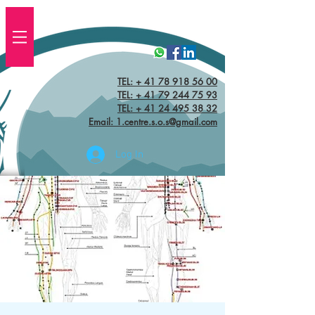
TEL: + 41 78 918 56 00
TEL:
+ 41 79 244 75 93
TEL: + 41 24 495 38 32‬
Email: 1.centre.s.o.s@gmail.com
Log In