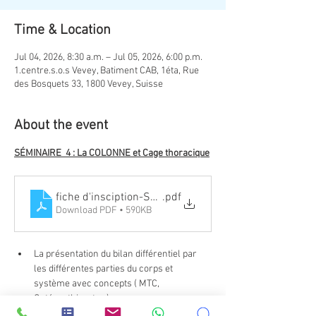
Time & Location
Jul 04, 2026, 8:30 a.m. – Jul 05, 2026, 6:00 p.m.
1.centre.s.o.s Vevey, Batiment CAB, 1éta, Rue
des Bosquets 33, 1800 Vevey, Suisse
About the event
SÉMINAIRE  4 : La COLONNE et Cage thoracique
fiche d'insciption-S4 colonne 2026
.pdf
Download PDF • 590KB
La présentation du bilan différentiel par 
les différentes parties du corps et 
système avec concepts ( MTC, 
Ostéopathie, etc.. ).
Introduction  de l'utilisation de Thérapie 