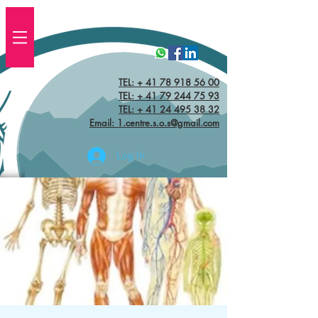
TEL: + 41 78 918 56 00
TEL:
+ 41 79 244 75 93
TEL: + 41 24 495 38 32‬
Email: 1.centre.s.o.s@gmail.com
Log In